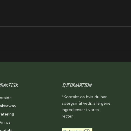
PRAKTISK
INFORMATION
*Kontakt os hvis du har
orside
spørgsmål vedr. allergene
Takeaway
ingredienser i vores
atering
retter.
Om os
ontakt