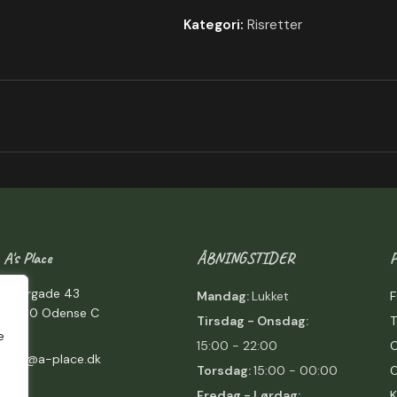
Kategori:
Risretter
A's Place
ÅBNINGSTIDER
Overgade 43
Mandag:
Lukket
F
5000 Odense C
Tirsdag - Onsdag:
e
15:00 - 22:00
C
å
info@a-place.dk
Torsdag:
15:00 - 00:00
Fredag -
Lørdag:
K