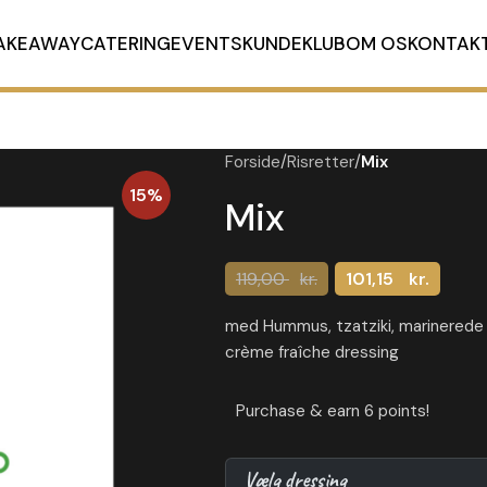
AKEAWAY
CATERING
EVENTS
KUNDEKLUB
OM OS
KONTAK
Forside
/
Risretter
/
Mix
15%
Mix
Den
Den
119,00
kr.
101,15
kr.
oprindelige
aktuelle
pris
pris
med Hummus, tzatziki, marinerede r
var:
er:
119,00 kr..
119,00 kr..
crème fraîche dressing
Purchase & earn 6 points!