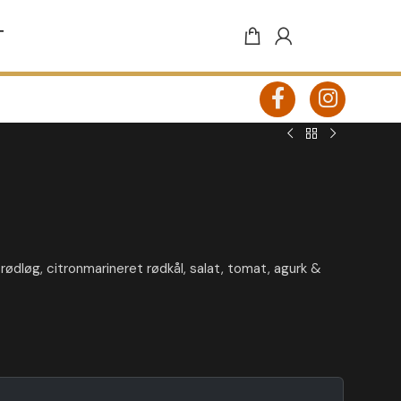
T
Takeaway
ødløg, citronmarineret rødkål, salat, tomat, agurk &