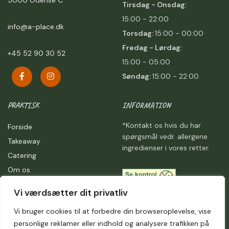
Tirsdag - Onsdag:
15:00 - 22:00
info@a-place.dk
Torsdag:
15:00 - 00:00
Fredag -
Lørdag:
+45 52 90 30 52
15:00 - 05:00
Søndag:
15:00 - 22:00
PRAKTISK
INFORMATION
*Kontakt os hvis du har
Forside
spørgsmål vedr. allergene
Takeaway
ingredienser i vores retter.
Catering
Om os
Kontakt
Vi værdsætter dit privatliv
Handelsbetingelser
Vi bruger cookies til at forbedre din browseroplevelse, vise
Privatlivspolitik
personlige reklamer eller indhold og analysere trafikken på