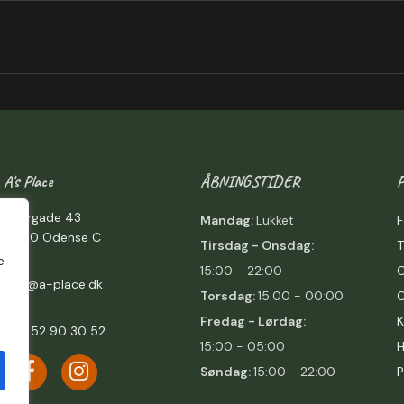
A's Place
ÅBNINGSTIDER
Overgade 43
Mandag:
Lukket
F
5000 Odense C
Tirsdag - Onsdag:
e
15:00 - 22:00
C
å
info@a-place.dk
Torsdag:
15:00 - 00:00
Fredag -
Lørdag:
K
+45 52 90 30 52
15:00 - 05:00
H
Søndag:
15:00 - 22:00
P