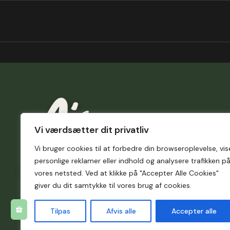
Vi værdsætter dit privatliv
Vi bruger cookies til at forbedre din browseroplevelse, vis
personlige reklamer eller indhold og analysere trafikken p
vores netsted. Ved at klikke på "Accepter Alle Cookies"
giver du dit samtykke til vores brug af cookies.
Tilpas
Afvis alle
Accepter alle