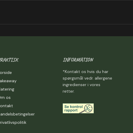
PRAKTISK
INFORMATION
*Kontakt os hvis du har
orside
spørgsmål vedr. allergene
Takeaway
ingredienser i vores
atering
retter.
Om os
ontakt
andelsbetingelser
rivatlivspolitik