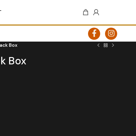
T
Takeaway
nack Box
ck Box