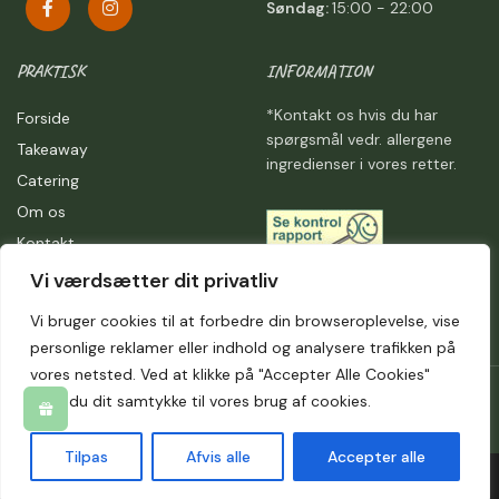
Søndag:
15:00 - 22:00
PRAKTISK
INFORMATION
*Kontakt os hvis du har
Forside
spørgsmål vedr. allergene
Takeaway
ingredienser i vores retter.
Catering
Om os
Kontakt
Handelsbetingelser
Vi værdsætter dit privatliv
Privatlivspolitik
Vi bruger cookies til at forbedre din browseroplevelse, vise
personlige reklamer eller indhold og analysere trafikken på
vores netsted. Ved at klikke på "Accepter Alle Cookies"
As Place @ 2024 | Powered by
NemBestil ApS
giver du dit samtykke til vores brug af cookies.
Tilpas
Afvis alle
Accepter alle
Forside
Takeaway
Kurv
Menu