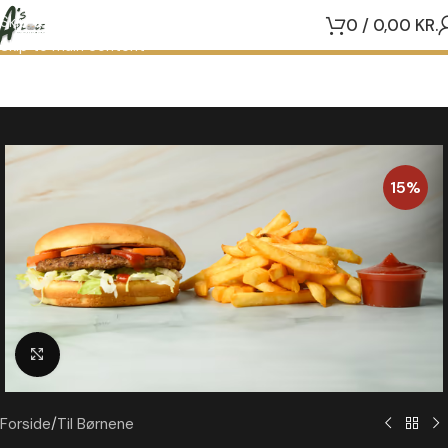
Skip to navigation
0
/
0,00
KR.
Skip to main content
15%
Klik for at forstørre
Forside
/
Til Børnene